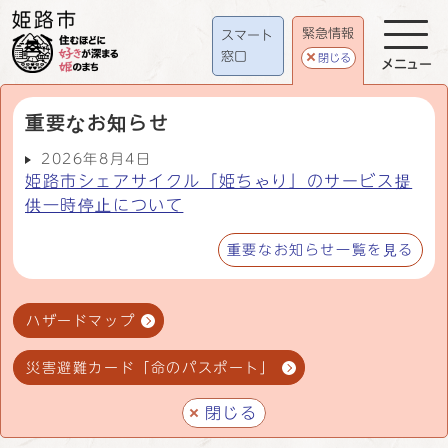
緊急情報
スマート
窓口
閉じる
メニュー
重要なお知らせ
2026年8月4日
姫路市シェアサイクル「姫ちゃり」のサービス提
供一時停止について
重要なお知らせ一覧を見る
ハザードマップ
災害避難カード「命のパスポート」
閉じる