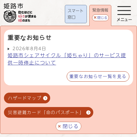
緊急情報
スマート
窓口
閉じる
メニュー
重要なお知らせ
2026年8月4日
姫路市シェアサイクル「姫ちゃり」のサービス提
供一時停止について
重要なお知らせ一覧を見る
ハザードマップ
災害避難カード「命のパスポート」
閉じる