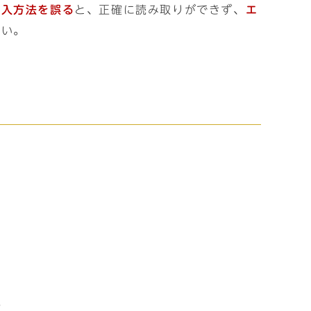
記入方法を誤る
と、正確に読み取りができず、
エ
さい。
合