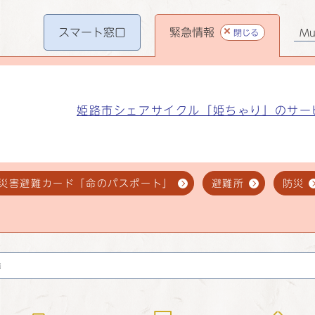
スマート
窓口
緊急情報
閉じる
Mul
姫路市シェアサイクル「姫ちゃり」のサー
災害避難カード「命のパスポート」
避難所
防災