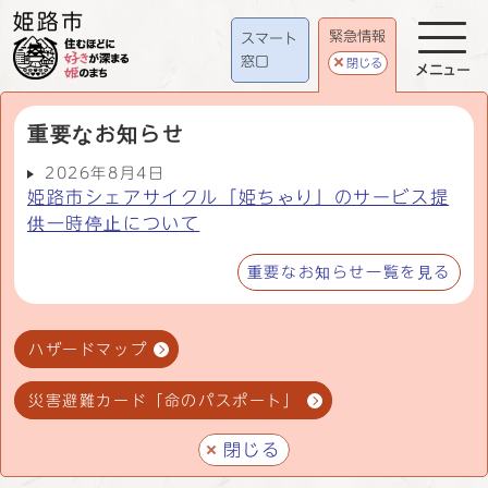
緊急情報
スマート
窓口
閉じる
メニュー
重要なお知らせ
2026年8月4日
姫路市シェアサイクル「姫ちゃり」のサービス提
供一時停止について
重要なお知らせ一覧を見る
ハザードマップ
災害避難カード「命のパスポート」
閉じる