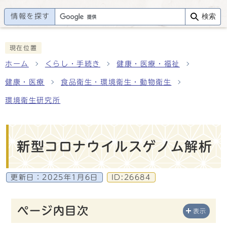
情報を探す
検索
現在位置
ホーム
くらし・手続き
健康・医療・福祉
健康・医療
食品衛生・環境衛生・動物衛生
環境衛生研究所
新型コロナウイルスゲノム解析
更新日：
2025年1月6日
ID:26684
ページ内目次
表示