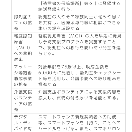
「遺言書の保管場所」等を市に登録する
終活登録を行う。
認知症カ
認知症の人やその家族同士が悩みや思い
フェの拡
を共有し、医療系専門職に相談ができる
充
集いの場を増設する。
軽度認知
軽度認知障害（MCI）の人を早期に発見
障害
し予防支援プログラムを実施すること
（MCI）
で、認知症への移行を防いだり発症を遅
への早期
らせる。
対応
マッサー
対象年齢を75歳以上、助成金額を
ジ等施術
6,000円に見直し、認知症チェックシー
助成事業
ト等を活用し、介護予防への取り組みを
の拡充
推進する。
介護支援
介護支援ボランティアによる支援内容を
ボランテ
拡大し、買物の付き添いを可能とする。
ィアの拡
充
デジタ
スマートフォンの新規契約者への助成
ル・ディ
等、スマートフォンを「持つ」ことへの
バイド対
ハードルを下げる。また、スマホサロン