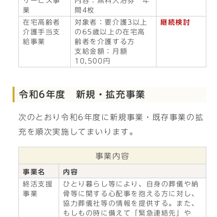
サービス事
内容：無料入浴券 年
業
間4枚
在宅高齢者
対象者：要介護3以上
継続検討
介護手当支
の65歳以上の在宅高
給事業
齢者を介護する方
支給金額：月額
10,500円
令和6年度 新規・拡充事業
次のとおり令和6年度に新規事業・既存事業の拡
充を順次実施してまいります。
事業内容
事業名
内容
終活支援
ひとり暮らし等により、自身の葬儀や納
事業
骨等に関する心配事を抱える方に対し、
協力葬儀社等の情報を提供する。また、
もしもの時に備えて「緊急連絡先」や