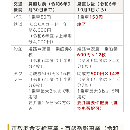
交通
見直し前（令和6年9
見直し後（令和6年
機関
月30日まで）
10月1日から）
バス
1乗車50円
1乗車
150円
鉄道
ICOCAカード 年
終了
間8,000円
（令和6年度は上半期
分4,000円）
船舶
姫路⇔家島 乗船券8
姫路⇔家島 乗船券
枚
600円×12枚
（令和6年度は上半期
（令和6年度は下半期
分4枚）
分6枚）
タク
助成券500円×16枚
助成券
500円×14枚
シー
（令和6年度は上半期
（令和6年度は下半期
分8枚）
分7枚）
1乗車最大3枚まで利
1乗車最大3枚まで利
用可
用可
要介護2から5の方の
要介護要件撤廃（誰
み
でも選択可）
市敬老金支給事業・百歳敬彰事業（令和