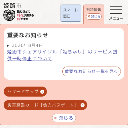
緊急情報
スマート
窓口
閉じる
メニュー
重要なお知らせ
2026年8月4日
姫路市シェアサイクル「姫ちゃり」のサービス提
供一時停止について
重要なお知らせ一覧を見る
ハザードマップ
災害避難カード「命のパスポート」
閉じる