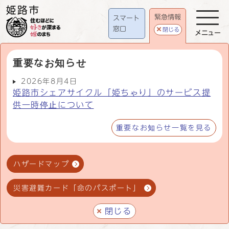
緊急情報
スマート
窓口
閉じる
メニュー
重要なお知らせ
2026年8月4日
姫路市シェアサイクル「姫ちゃり」のサービス提
供一時停止について
重要なお知らせ一覧を見る
ハザードマップ
災害避難カード「命のパスポート」
閉じる