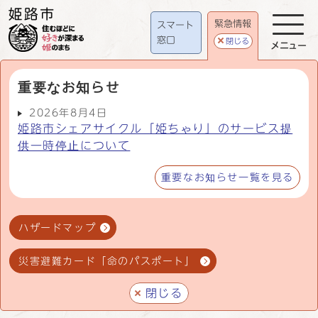
緊急情報
スマート
窓口
閉じる
メニュー
重要なお知らせ
2026年8月4日
姫路市シェアサイクル「姫ちゃり」のサービス提
供一時停止について
重要なお知らせ一覧を見る
ハザードマップ
災害避難カード「命のパスポート」
閉じる