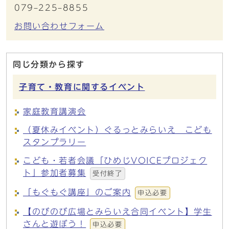
079‒225‒8855
お問い合わせフォーム
同じ分類から探す
子育て・教育に関するイベント
家庭教育講演会
（夏休みイベント）ぐるっとみらいえ こども
スタンプラリー
こども・若者会議「ひめじVOICEプロジェク
ト」参加者募集
受付終了
「もぐもぐ講座」のご案内
申込必要
【のびのび広場とみらいえ合同イベント】学生
さんと遊ぼう！
申込必要