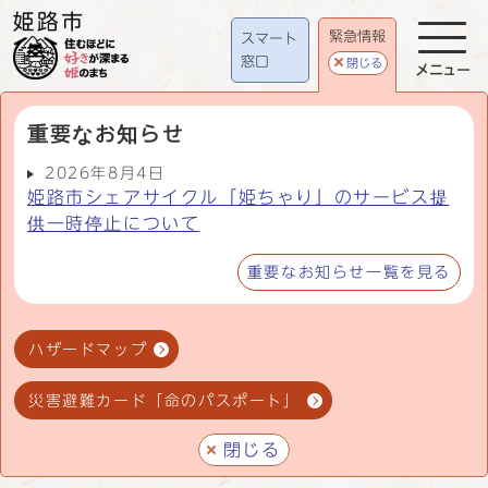
緊急情報
スマート
窓口
閉じる
メニュー
重要なお知らせ
2026年8月4日
姫路市シェアサイクル「姫ちゃり」のサービス提
供一時停止について
重要なお知らせ一覧を見る
ハザードマップ
災害避難カード「命のパスポート」
閉じる