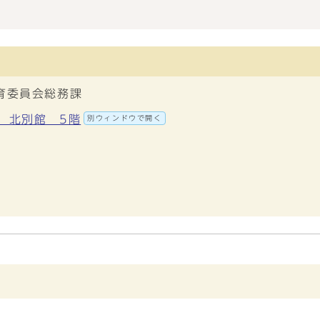
育委員会総務課
地 北別館 5階
別ウィンドウで開く