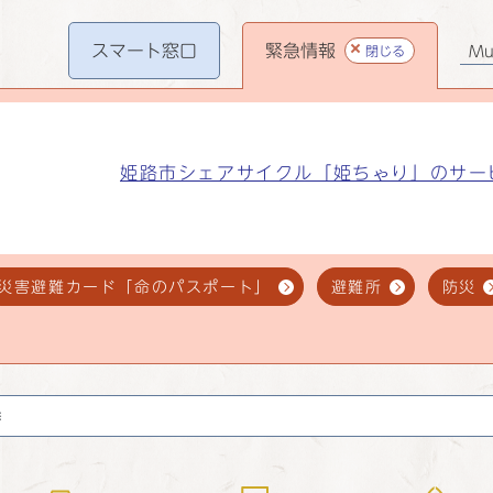
スマート
窓口
緊急情報
閉じる
Mul
姫路市シェアサイクル「姫ちゃり」のサー
災害避難カード「命のパスポート」
避難所
防災