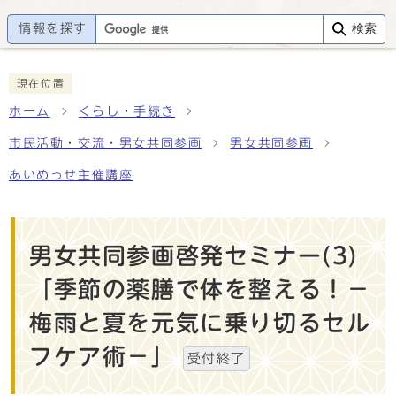
情報を探す
検索
現在位置
ホーム
くらし・手続き
市民活動・交流・男女共同参画
男女共同参画
あいめっせ主催講座
男女共同参画啓発セミナー(3)
「季節の薬膳で体を整える！－
梅雨と夏を元気に乗り切るセル
フケア術－」
受付終了