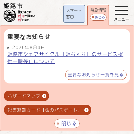
緊急情報
スマート
窓口
閉じる
メニュー
重要なお知らせ
2026年8月4日
姫路市シェアサイクル「姫ちゃり」のサービス提
供一時停止について
重要なお知らせ一覧を見る
ハザードマップ
災害避難カード「命のパスポート」
閉じる