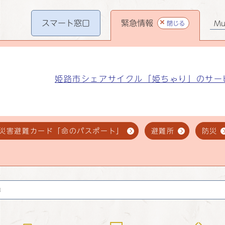
スマート
窓口
緊急情報
閉じる
Mul
姫路市シェアサイクル「姫ちゃり」のサー
災害避難カード「命のパスポート」
避難所
防災