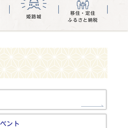
移住・定住
姫路城
ふるさと納税
ベント