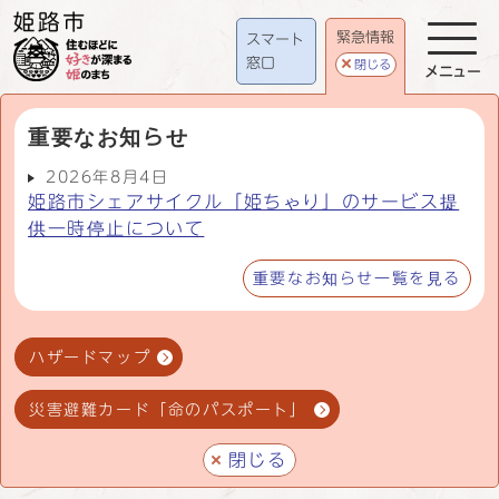
緊急情報
スマート
窓口
閉じる
メニュー
重要なお知らせ
2026年8月4日
姫路市シェアサイクル「姫ちゃり」のサービス提
供一時停止について
重要なお知らせ一覧を見る
ハザードマップ
災害避難カード「命のパスポート」
閉じる