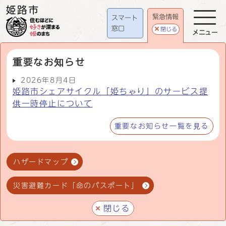
緊急情報
スマート
窓口
閉じる
メニュー
重要なお知らせ
2026年8月4日
姫路市シェアサイクル「姫ちゃり」のサービス提
供一時停止について
重要なお知らせ一覧を見る
ハザードマップ
災害避難カード「命のパスポート」
閉じる