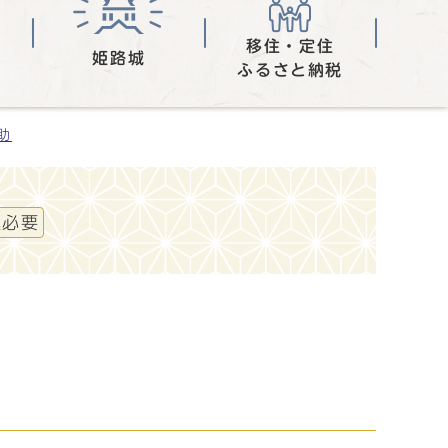
移住・定住
姫路城
ふるさと納税
助
込必要