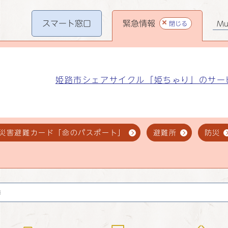
スマート
窓口
緊急情報
閉じる
Mul
姫路市シェアサイクル「姫ちゃり」のサー
災害避難カード「命のパスポート」
避難所
防災