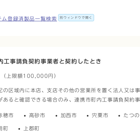
別ウィンドウで開く
テム登録済製品一覧検索
内工事請負契約事業者と契約したとき
（上限額100,000円）
記の区域内に本店、支店その他の営業所を置く法人又は
があると確認できる場合のみ、連携市町内工事請負契約
赤穂市
高砂市
加西市
宍粟市
たつ
用町
上郡町