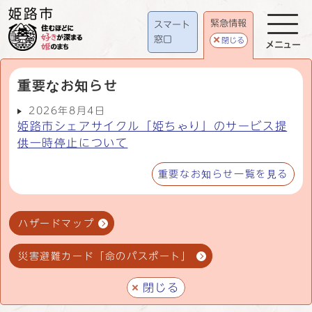
緊急情報
スマート
窓口
閉じる
メニュー
重要なお知らせ
2026年8月4日
姫路市シェアサイクル「姫ちゃり」のサービス提
供一時停止について
重要なお知らせ一覧を見る
ハザードマップ
災害避難カード「命のパスポート」
閉じる