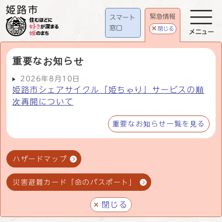
緊急情報
スマート
窓口
閉じる
メニュー
重要なお知らせ
2026年8月10日
姫路市シェアサイクル「姫ちゃり」サービスの順
次再開について
重要なお知らせ一覧を見る
ハザードマップ
災害避難カード「命のパスポート」
閉じる