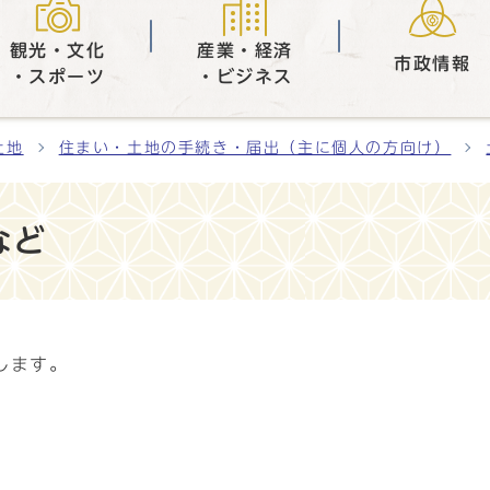
観光・文化
産業・経済
市政情報
・スポーツ
・ビジネス
土地
住まい・土地の手続き・届出（主に個人の方向け）
など
します。