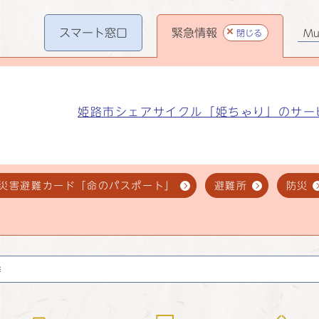
スマート
窓口
緊急情報
閉じる
Mul
姫路市シェアサイクル「姫ちゃり」のサー
災害避難カード「命のパスポート」
避難所
防災