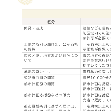
区分
開発・造成
建築などを目的
制区域内での造
は許可が必要で
土地の取引の届け出、公示価格
一定面積以上の
の閲覧
示価格が閲覧で
市の区域、境界および町名につ
市の境界の確認
いて
整理事業施行区
提出してくださ
墓地の貸し付け
市有墓地の貸し
姫路市白図の閲覧
縮尺10,000
都市計画図の閲覧
都市計画総括図
都市計画道路・
都市計画総括図などの販売
都市計画総括図（
売店で販売して
都市景観条例に基づく届け出、
一定規模以上の