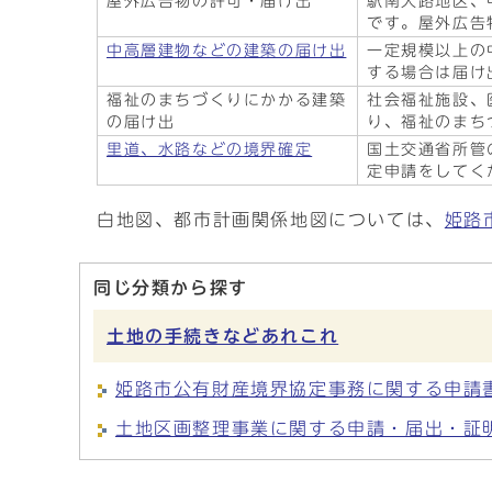
屋外広告物の許可・届け出
駅南大路地区、
です。屋外広告
中高層建物などの建築の届け出
一定規模以上の
する場合は届け
福祉のまちづくりにかかる建築
社会福祉施設、
の届け出
り、福祉のまち
里道、水路などの境界確定
国土交通省所管
定申請をしてく
白地図、都市計画関係地図については、
姫路
同じ分類から探す
土地の手続きなどあれこれ
姫路市公有財産境界協定事務に関する申請
土地区画整理事業に関する申請・届出・証