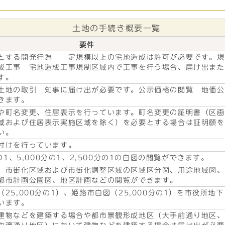
土地の手続き概要一覧
要件
とする開発行為 一定規模以上の宅地造成は許可が必要です。規
成工事 宅地造成工事規制区域内で工事を行う場合、届け出また
す。
土地の取引 知事に届け出が必要です。公示価格の閲覧 地価公
きます。
や町名変更、住居表示を行っています。町名変更の証明書（区画
域および住居表示実施区域を除く）を必要とする場合は証明願を
い。
付けを行っています。
分の1、5,000分の1、2,500分の1の白図の閲覧ができます。
、市街化区域および市街化調整区域の区域区分図、用途地域図、
都市計画公園図、地区計画などの閲覧ができます。
25,000分の1）、姫路市白図（25,000分の1）を市役所地下
います。
建物などを建築する場合や都市景観形成地区（大手前通り地区、