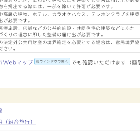
中濠通り地区）において建物などを建築する場合は届け出が必要
物を掲出する際には、一部を除いて許可が必要です。
中高層の建物、ホテル、カラオケハウス、テレホンクラブを建築
出が必要です。
医療施設、店舗などの公益的施設・共同住宅の建築などにあた
づくりの理念に即した整備の届け出が必要です。
の法定外公共用財産の境界確定を必要とする場合は、官民境界協
ださい。
別ウィンドウで開く
市Webマップ
でも確認いただけます（簡
書
明（組合施行）