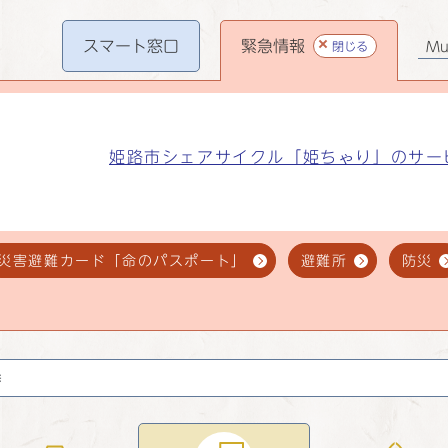
スマート
窓口
緊急情報
閉じる
Mul
姫路市シェアサイクル「姫ちゃり」のサー
災害避難カード「命のパスポート」
避難所
防災