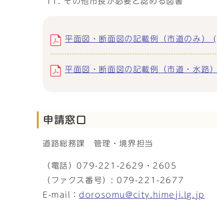
その他市長が必要と認める図書
平面図・断面図の記載例（市道のみ） (pd
平面図・断面図の記載例（市道・水路） (p
申請窓口
道路総務課 管理・境界担当
（電話）079-221-2629・2605
（ファクス番号）: 079-221-2677
E-mail：
dorosomu@city.himeji.lg.jp