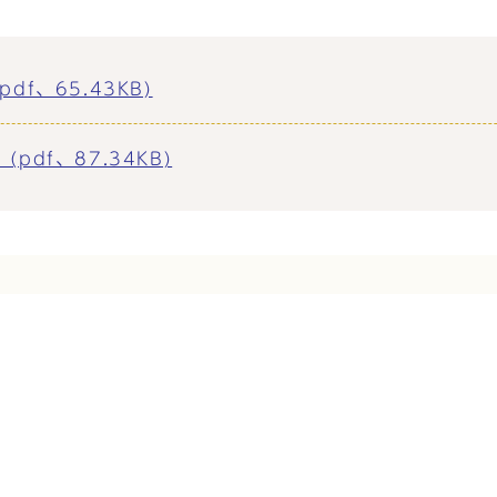
f、65.43KB)
df、87.34KB)