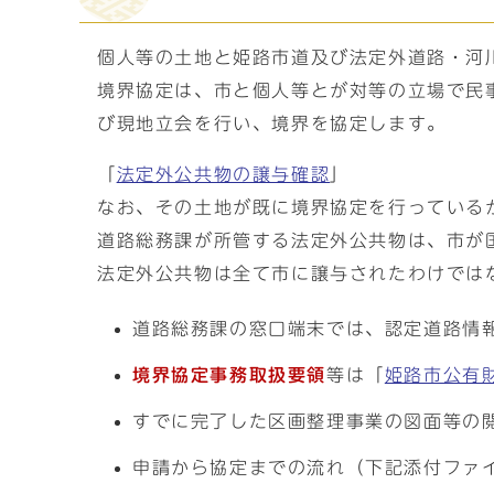
個人等の土地と姫路市道及び法定外道路・河
境界協定は、市と個人等とが対等の立場で民
び現地立会を行い、境界を協定します。
「
法定外公共物の譲与確認
」
なお、その土地が既に境界協定を行っている
道路総務課が所管する法定外公共物は、市が
法定外公共物は全て市に譲与されたわけでは
道路総務課の窓口端末では、認定道路情
境界協定事務取扱要領
等は「
姫路市公有
すでに完了した区画整理事業の図面等の
申請から協定までの流れ（下記添付ファ