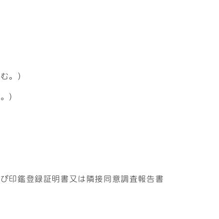
状
含む。）
む。）
よび印鑑登録証明書又は隣接同意調査報告書