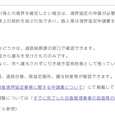
川等との境界を確定したい場合は、境界協定の申請が必
事上の契約を結ぶ行為であり、個人等は境界協定申請書
かどうかは、道路総務課の窓口で確認できます。
国から譲与を受けたもののみです。
なく、市へ譲与されずに引き続き国有財産として残って
報、道路台帳、既協定箇所、譲与財産等が確認できます。
財産境界協定事務に関する申請書について
」にて掲載して
閲覧については「
すでに完了した区画整理事業の図面等の
イル参照）