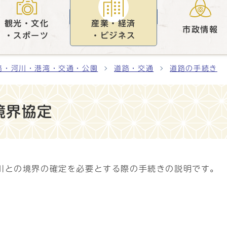
観光・文化
産業・経済
市政情報
・スポーツ
・ビジネス
路・河川・港湾・交通・公園
道路・交通
道路の手続き
境界協定
川との境界の確定を必要とする際の手続きの説明です。