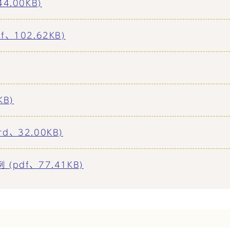
.00KB)
102.62KB)
B)
、32.00KB)
pdf、77.41KB)