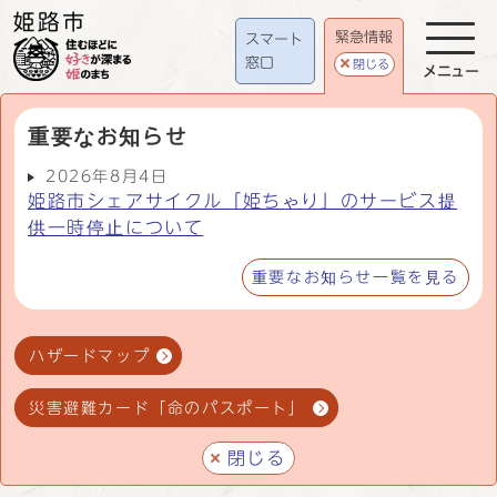
緊急情報
スマート
窓口
閉じる
メニュー
重要なお知らせ
2026年8月4日
姫路市シェアサイクル「姫ちゃり」のサービス提
供一時停止について
重要なお知らせ一覧を見る
ハザードマップ
災害避難カード「命のパスポート」
閉じる