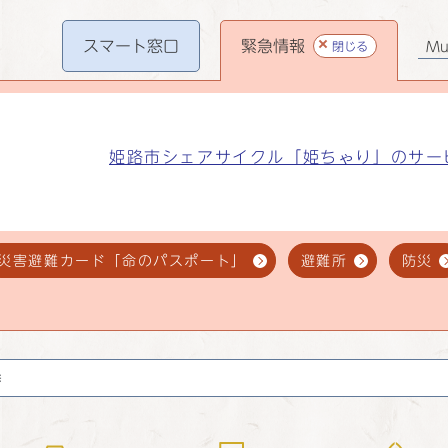
スマート
窓口
緊急情報
閉じる
Mul
姫路市シェアサイクル「姫ちゃり」のサー
災害避難カード「命のパスポート」
避難所
防災