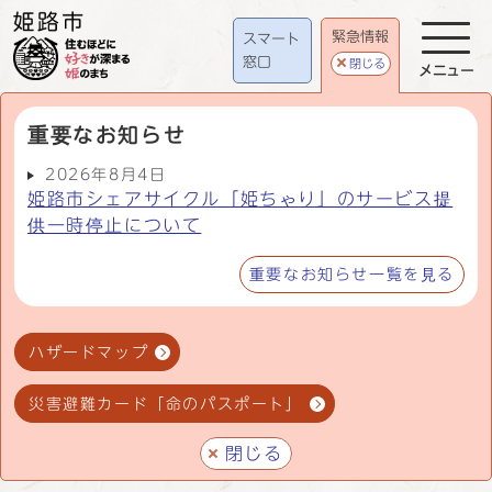
緊急情報
スマート
窓口
閉じる
メニュー
重要なお知らせ
2026年8月4日
姫路市シェアサイクル「姫ちゃり」のサービス提
供一時停止について
重要なお知らせ一覧を見る
ハザードマップ
災害避難カード「命のパスポート」
閉じる