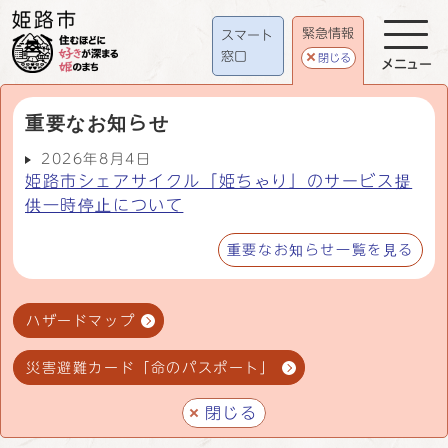
緊急情報
スマート
窓口
閉じる
メニュー
重要なお知らせ
2026年8月4日
姫路市シェアサイクル「姫ちゃり」のサービス提
供一時停止について
重要なお知らせ一覧を見る
ハザードマップ
災害避難カード「命のパスポート」
閉じる