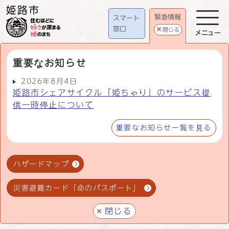
緊急情報
スマート
窓口
閉じる
メニュー
重要なお知らせ
2026年8月4日
姫路市シェアサイクル「姫ちゃり」のサービス提
供一時停止について
重要なお知らせ一覧を見る
ハザードマップ
災害避難カード「命のパスポート」
閉じる