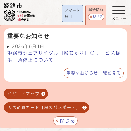
緊急情報
スマート
窓口
閉じる
メニュー
重要なお知らせ
2026年8月4日
姫路市シェアサイクル「姫ちゃり」のサービス提
供一時停止について
重要なお知らせ一覧を見る
ハザードマップ
災害避難カード「命のパスポート」
閉じる