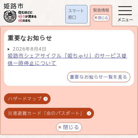
緊急情報
スマート
窓口
閉じる
メニュー
重要なお知らせ
2026年8月4日
姫路市シェアサイクル「姫ちゃり」のサービス提
供一時停止について
重要なお知らせ一覧を見る
ハザードマップ
災害避難カード「命のパスポート」
閉じる