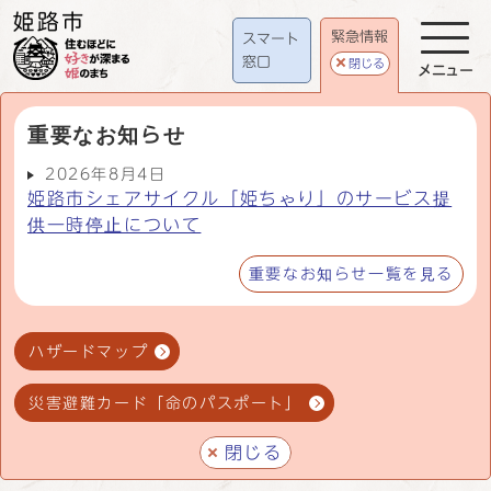
緊急情報
スマート
窓口
閉じる
メニュー
重要なお知らせ
2026年8月4日
姫路市シェアサイクル「姫ちゃり」のサービス提
供一時停止について
重要なお知らせ一覧を見る
ハザードマップ
災害避難カード「命のパスポート」
閉じる