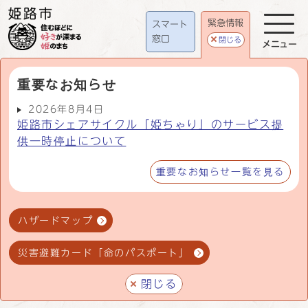
緊急情報
スマート
窓口
閉じる
メニュー
重要なお知らせ
2026年8月4日
姫路市シェアサイクル「姫ちゃり」のサービス提
供一時停止について
重要なお知らせ一覧を見る
ハザードマップ
災害避難カード「命のパスポート」
閉じる