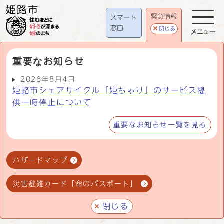
緊急情報
スマート
窓口
閉じる
メニュー
重要なお知らせ
2026年8月4日
姫路市シェアサイクル「姫ちゃり」のサービス提
供一時停止について
重要なお知らせ一覧を見る
ハザードマップ
災害避難カード「命のパスポート」
閉じる