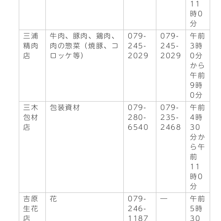
11
時0
分
三浦
牛肉、豚肉、鶏肉、
079-
079-
午前
精肉
肉の惣菜（焼豚、コ
245-
245-
3時
店
ロッケ等）
2029
2029
0分
から
午前
9時
0分
三木
包装資材
079-
079-
午前
包材
280-
235-
4時
店
6540
2468
30
分か
ら午
前
11
時0
分
吉原
花
079-
―
午前
生花
246-
5時
店
1187
30