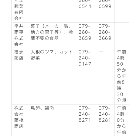
加工
280-
280-
蔬菜
6544
6599
有限
会社
平井
菓子（メーカー品、
079-
079-
―
商事
地方の菓子等）、冷
280-
280-
株式
蔵不要の食品
3659
3669
会社
福永
大根のツマ、カット
079-
―
午前
商店
野菜
240-
4時
9147
50
分か
ら午
前8
時
30
分頃
株式
鳥卵、鶏肉
079-
079-
午前
会社
240-
240-
4時
藤橋
8271
8281
0分
商店
から
午前