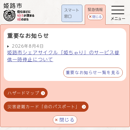
緊急情報
スマート
窓口
閉じる
メニュー
重要なお知らせ
2026年8月4日
姫路市シェアサイクル「姫ちゃり」のサービス提
供一時停止について
重要なお知らせ一覧を見る
ハザードマップ
災害避難カード「命のパスポート」
閉じる