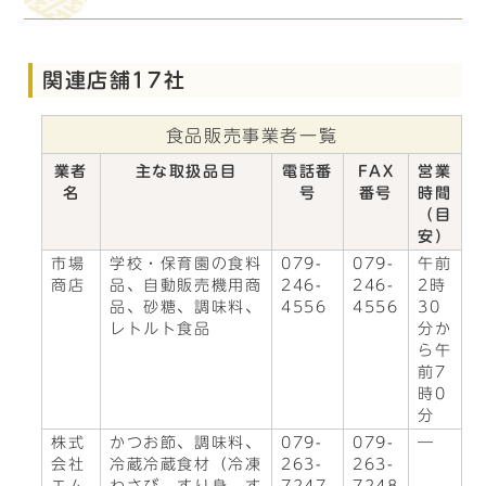
関連店舗17社
食品販売事業者一覧
業者
主な取扱品目
電話番
FAX
営業
名
号
番号
時間
（目
安）
市場
学校・保育園の食料
079-
079-
午前
商店
品、自動販売機用商
246-
246-
2時
品、砂糖、調味料、
4556
4556
30
レトルト食品
分か
ら午
前7
時0
分
株式
かつお節、調味料、
079-
079-
―
会社
冷蔵冷蔵食材（冷凍
263-
263-