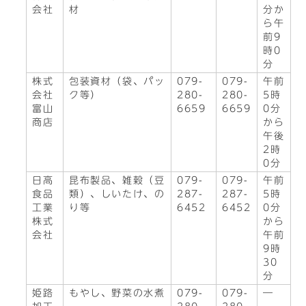
会社
材
分か
ら午
前9
時0
分
株式
包装資材（袋、パッ
079-
079-
午前
会社
ク等）
280-
280-
5時
富山
6659
6659
0分
商店
から
午後
2時
0分
日高
昆布製品、雑穀（豆
079-
079-
午前
食品
類）、しいたけ、の
287-
287-
5時
工業
り等
6452
6452
0分
株式
から
会社
午前
9時
30
分
姫路
もやし、野菜の水煮
079-
079-
―