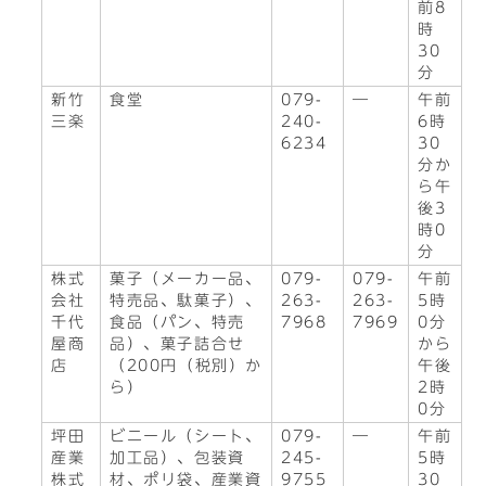
前8
時
30
分
新竹
食堂
079-
―
午前
三楽
240-
6時
6234
30
分か
ら午
後3
時0
分
株式
菓子（メーカー品、
079-
079-
午前
会社
特売品、駄菓子）、
263-
263-
5時
千代
食品（パン、特売
7968
7969
0分
屋商
品）、菓子詰合せ
から
店
（200円（税別）か
午後
ら）
2時
0分
坪田
ビニール（シート、
079-
―
午前
産業
加工品）、包装資
245-
5時
株式
材、ポリ袋、産業資
9755
30