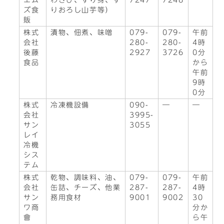
エム
わさび、すり身、す
7247
7248
ズ食
りおろし山芋等）
販
株式
漬物、佃煮、味噌
079-
079-
午前
会社
280-
280-
4時
後藤
2927
3726
0分
食品
から
午前
9時
0分
株式
冷凍機設備
090-
―
―
会社
3995-
サン
3055
レイ
冷機
シス
テム
株式
乾物、調味料、油、
079-
079-
午前
会社
缶詰、チーズ、他業
287-
287-
4時
サン
務用食材
9001
9002
30
ワ商
分か
會
ら午