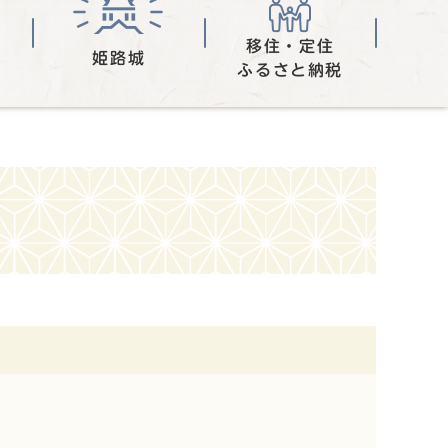
移住・定住
姫路城
ふるさと納税