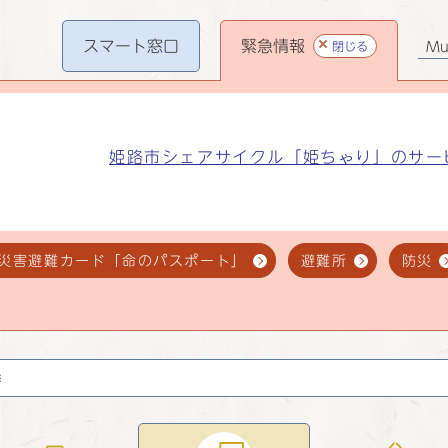
スマート
窓口
緊急情報
閉じる
Mul
姫路市シェアサイクル「姫ちゃり」のサー
災害避難カード「命のパスポート」
避難所
防災