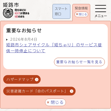
緊急情報
スマート
窓口
閉じる
メニュー
重要なお知らせ
2026年8月4日
姫路市シェアサイクル「姫ちゃり」のサービス提
供一時停止について
重要なお知らせ一覧を見る
ハザードマップ
災害避難カード「命のパスポート」
閉じる