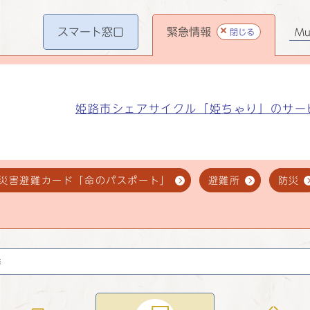
スマート
窓口
緊急情報
閉じる
Mul
姫路市シェアサイクル「姫ちゃり」のサー
災害避難カード「命のパスポート」
避難所
防災