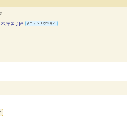
課
 本庁舎9階
別ウィンドウで開く
要