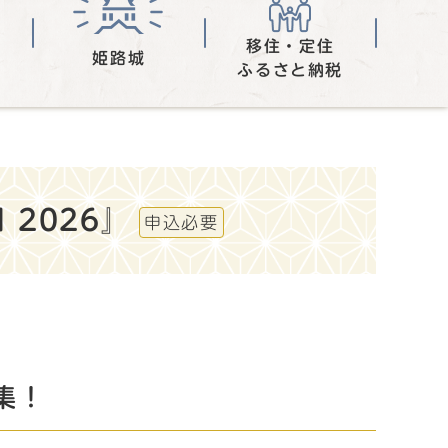
移住・定住
姫路城
ふるさと納税
 2026』
申込必要
集！