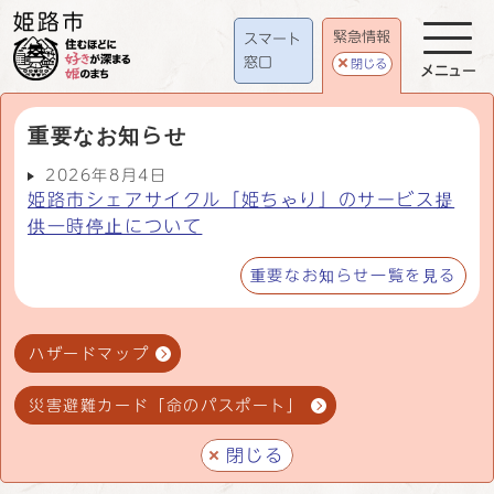
緊急情報
スマート
窓口
閉じる
メニュー
重要なお知らせ
2026年8月4日
姫路市シェアサイクル「姫ちゃり」のサービス提
供一時停止について
重要なお知らせ一覧を見る
ハザードマップ
災害避難カード「命のパスポート」
閉じる