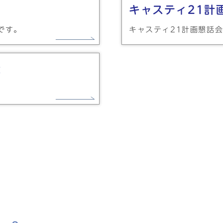
キャスティ21計
です。
キャスティ21計画懇話
緯
。