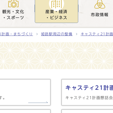
観光・文化
産業・経済
市政情報
・スポーツ
・ビジネス
市計画・まちづくり
姫路駅周辺の整備
キャスティ21計
キャスティ21計
す。
キャスティ21計画懇話