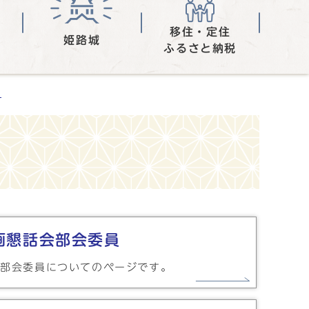
移住・定住
姫路城
ふるさと納税
画
画懇話会部会委員
会部会委員についてのページです。