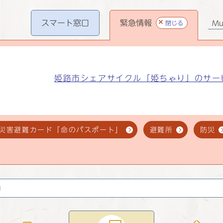
スマート
窓口
緊急情報
閉じる
Mul
姫路市シェアサイクル「姫ちゃり」のサー
災害避難カード「命のパスポート」
避難所
防災