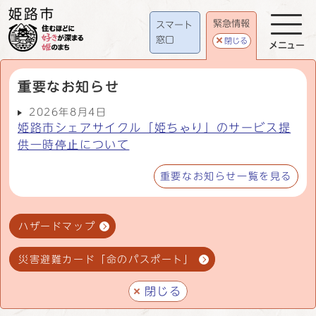
緊急情報
スマート
窓口
閉じる
メニュー
重要なお知らせ
2026年8月4日
姫路市シェアサイクル「姫ちゃり」のサービス提
供一時停止について
重要なお知らせ一覧を見る
ハザードマップ
災害避難カード「命のパスポート」
閉じる