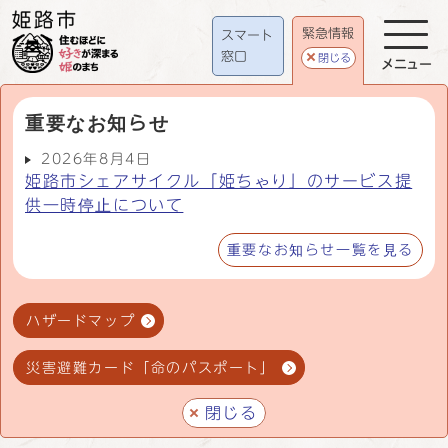
緊急情報
スマート
窓口
閉じる
メニュー
重要なお知らせ
2026年8月4日
姫路市シェアサイクル「姫ちゃり」のサービス提
供一時停止について
重要なお知らせ一覧を見る
ハザードマップ
災害避難カード「命のパスポート」
閉じる