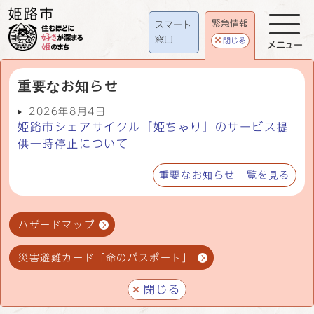
緊急情報
スマート
窓口
閉じる
メニュー
重要なお知らせ
2026年8月4日
姫路市シェアサイクル「姫ちゃり」のサービス提
供一時停止について
重要なお知らせ一覧を見る
ハザードマップ
災害避難カード「命のパスポート」
閉じる