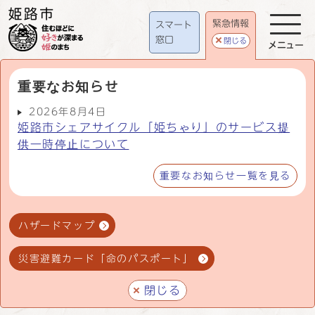
緊急情報
スマート
窓口
閉じる
メニュー
重要なお知らせ
2026年8月4日
姫路市シェアサイクル「姫ちゃり」のサービス提
供一時停止について
重要なお知らせ一覧を見る
ハザードマップ
災害避難カード「命のパスポート」
閉じる