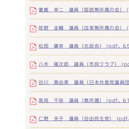
妻鹿 幸二 議員（姫路無所属の会） (pd
牧野 圭輔 議員（改革無所属の会） (pd
松岡 廣幸 議員（志政会） (pdf、65.
八木 隆次郎 議員（市民クラブ） (pdf
谷川 真由美 議員（日本共産党議員団） (
高見 千咲 議員（無所属） (pdf、61.
仁野 央子 議員（自由民主党） (pdf、