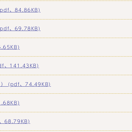
f、84.86KB)
f、69.78KB)
65KB)
、141.43KB)
pdf、74.49KB)
68KB)
68.79KB)