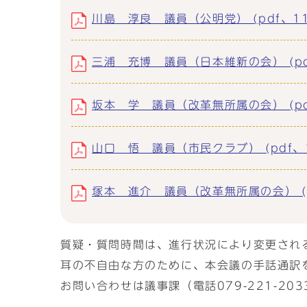
川島 淳良 議員（公明党） (pdf、111
三浦 充博 議員（日本維新の会） (pdf
坂本 学 議員（改革無所属の会） (pdf
山口 悟 議員（市民クラブ） (pdf、10
塚本 進介 議員（改革無所属の会） (pd
質疑・質問時間は、進行状況により変更され
耳の不自由な方のために、本会議の手話通訳
お問い合わせは議事課（電話079-221-203