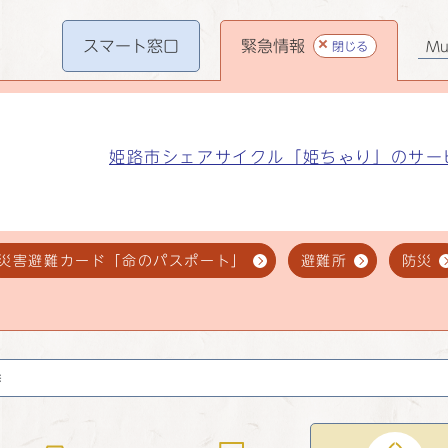
スマート
窓口
緊急情報
閉じる
Mul
姫路市シェアサイクル「姫ちゃり」のサー
災害避難カード「命のパスポート」
避難所
防災