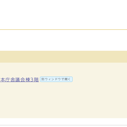
地 本庁舎議会棟3階
別ウィンドウで開く