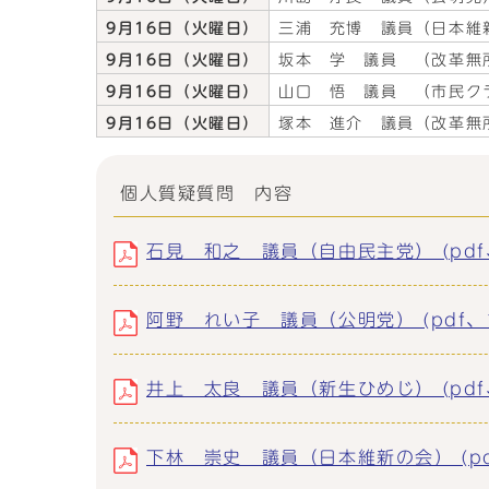
9月16日（火曜日）
三浦 充博 議員（日本維
9月16日（火曜日）
坂本 学 議員 （改革無
9月16日（火曜日）
山口 悟 議員 （市民ク
9月16日（火曜日）
塚本 進介 議員（改革無
個人質疑質問 内容
石見 和之 議員（自由民主党） (pdf、
阿野 れい子 議員（公明党） (pdf、14
井上 太良 議員（新生ひめじ） (pdf、
下林 崇史 議員（日本維新の会） (pdf