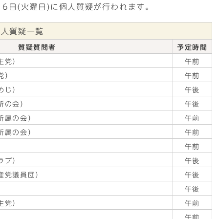
、16日(火曜日)に個人質疑が行われます。
個人質疑一覧
質疑質問者
予定時間
主党）
午前
党）
午前
めじ）
午後
新の会）
午後
所属の会）
午前
所属の会）
午前
）
午前
ラブ）
午後
産党議員団）
午後
）
午後
主党）
午前
）
午前