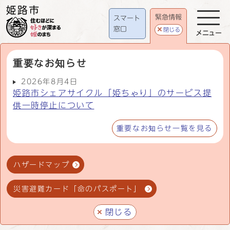
緊急情報
スマート
窓口
閉じる
メニュー
重要なお知らせ
2026年8月4日
姫路市シェアサイクル「姫ちゃり」のサービス提
供一時停止について
重要なお知らせ一覧を見る
ハザードマップ
災害避難カード「命のパスポート」
閉じる