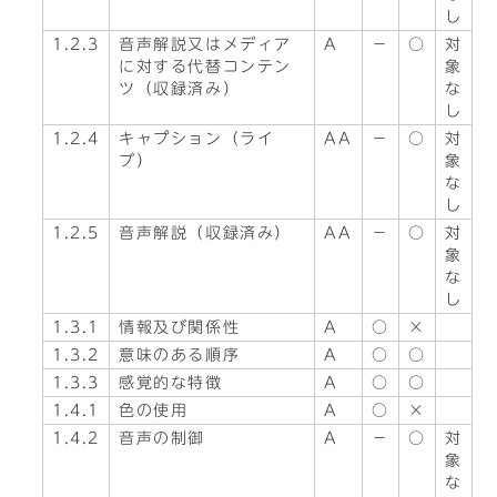
し
1.2.3
音声解説又はメディア
A
－
○
対
に対する代替コンテン
象
ツ（収録済み）
な
し
1.2.4
キャプション（ライ
AA
－
○
対
ブ）
象
な
し
1.2.5
音声解説（収録済み）
AA
－
○
対
象
な
し
1.3.1
情報及び関係性
A
○
×
1.3.2
意味のある順序
A
○
○
1.3.3
感覚的な特徴
A
○
○
1.4.1
色の使用
A
○
×
1.4.2
音声の制御
A
－
○
対
象
な