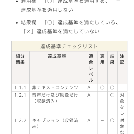
適用欄 「○」達成基準を適用する、「－」
達成基準を適用しない
結果欄 「○」達成基準を満たしている、
「×」達成基準を満たしていない
達成基準チェックリスト
細分
達成基準
適
適
結
注
箇条
合
用
果
記
レ
ベ
ル
1.1.1
非テキストコンテンツ
A
○
○
1.2.1
音声だけ及び映像だけ
A
○
対
（収録済み）
象
な
し
1.2.2
キャプション（収録済
A
－
○
対
み）
象
な