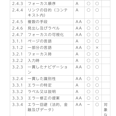
2.4.3
フォーカス順序
A
○
○
2.4.4
リンクの目的（コンテ
A
○
○
キスト内）
2.4.5
複数の手段
AA
○
○
2.4.6
見出し及びラベル
AA
○
○
2.4.7
フォーカスの可視化
AA
○
○
3.1.1
ページの言語
A
○
○
3.1.2
一部分の言語
AA
○
×
3.2.1
フォーカス時
A
○
○
3.2.2
入力時
A
○
○
3.2.3
一貫したナビゲーショ
AA
○
○
ン
3.2.4
一貫した識別性
AA
○
○
3.3.1
エラーの特定
A
○
○
3.3.2
ラベル又は説明
A
○
○
3.3.3
エラー修正の提案
AA
○
○
3.3.4
エラー回避（法的，金
AA
－
○
対
融及びデータ）
象
な