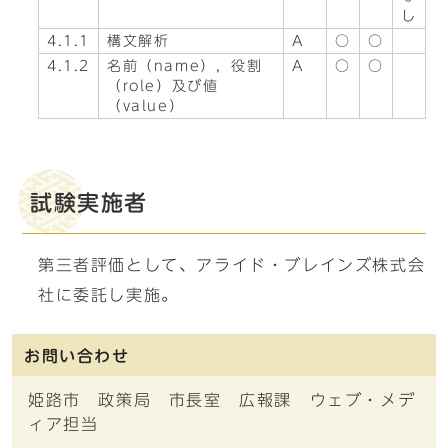
し
4.1.1
構文解析
A
○
○
4.1.2
名前（name），役割
A
○
○
（role）及び値
（value）
試験実施者
第三者評価として、アライド・ブレインズ株式会
社に委託し実施。
お問い合わせ
姫路市 政策局 市長室 広報課 ウェブ・メデ
ィア担当