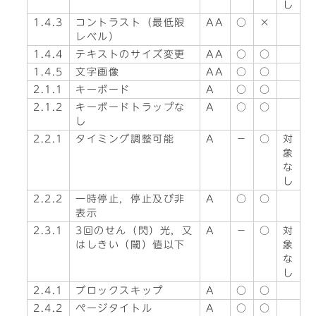
し
1.4.3
コントラスト（最低限
AA
○
×
レベル）
1.4.4
テキストのサイズ変更
AA
○
○
1.4.5
文字画像
AA
○
○
2.1.1
キーボード
A
○
○
2.1.2
キーボードトラップな
A
○
○
し
2.2.1
タイミング調整可能
A
－
○
対
象
な
し
2.2.2
一時停止，停止及び非
A
○
○
表示
2.3.1
3回のせん（閃）光，又
A
－
○
対
はしきい（閾）値以下
象
な
し
2.4.1
ブロックスキップ
A
○
○
2.4.2
ページタイトル
A
○
○