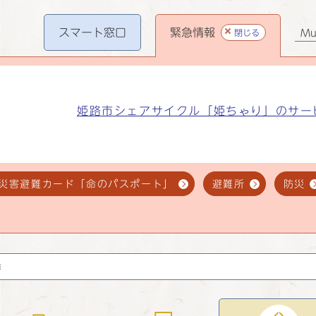
スマート
窓口
緊急情報
閉じる
Mul
姫路市シェアサイクル「姫ちゃり」のサー
災害避難カード「命のパスポート」
避難所
防災