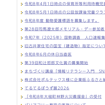
令和8年4月1日時点の保育所等利用待機児
令和8年5月1日時点の公設放課後児童クラ
令和8年度 動物愛護標語を募集します。
第28回司馬遼太郎メモリアル・デー参加者
令和7年（2025年）国勢調査 人口速報
旧古井家住宅の国宝（建造物）指定につい
令和8年6月の休日当直医
第39回和辻哲郎文化賞の募集開始
まちづくり講座「情報リテラシー入門 SN
株式会社ボルテックス様に企業版ふるさと
てるてるぼうず展2026
「令和8年大槌町林野火災義援金」の受付