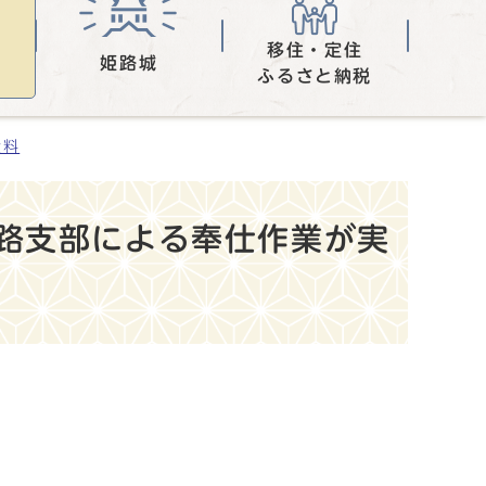
移住・定住
姫路城
ふるさと納税
資料
路支部による奉仕作業が実