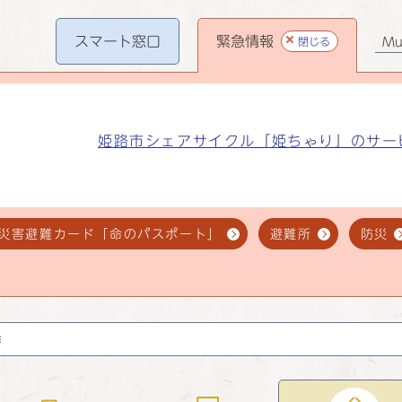
スマート
窓口
緊急情報
閉じる
Mul
姫路市シェアサイクル「姫ちゃり」のサー
災害避難カード「命のパスポート」
避難所
防災