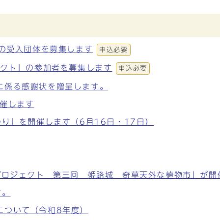
」の受入団体を募集します
申込必要
ェクト」の参加者を募集します
申込必要
に係る感謝状を贈呈します。
開催します
つり」を開催します（6月16日・17日）
プロジェクト 第三回 姫路城 奇草天外な植物市」が開
す。
について（令和8年度）