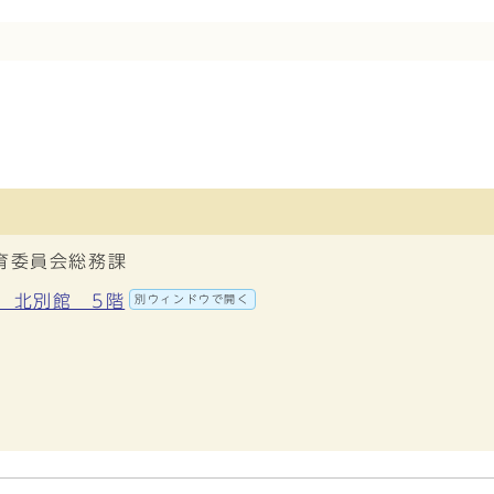
育委員会総務課
地 北別館 5階
別ウィンドウで開く