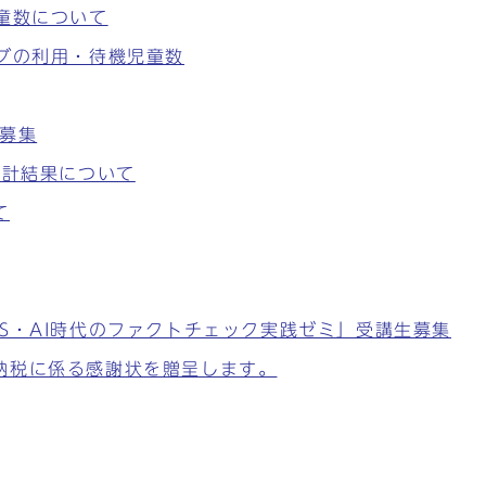
童数について
ブの利用・待機児童数
募集
集計結果について
て
S・AI時代のファクトチェック実践ゼミ」受講生募集
納税に係る感謝状を贈呈します。