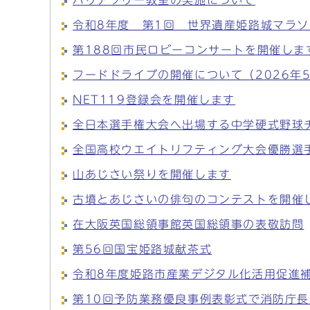
バリアフリー教室の実施について
令和8年度 第1回 世界遺産姫路城マラ
第188回市民ロビーコンサートを開催しま
フードドライブの開催について（2026年
NET119登録会を開催します
全日本選手権大会へ出場する中学硬式野球
全国高校ウエイトリフティング大会優勝選
山あじさい祭りを開催します
古墳とあじさいの俳句のコンテストを開催
在大阪英国総領事館英国総領事の表敬訪問
第56回国宝姫路城献茶式
令和8年度姫路市産業デジタル化活用促進補
第10回予防業務優良事例表彰式で消防庁