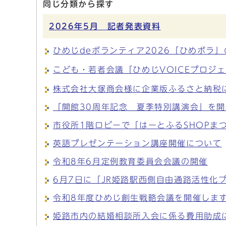
同じ分類から探す
2026年5月 記者発表資料
ひめじdeボランティア2026「ひめボラ
こども・若者会議「ひめじVOICEプロジ
株式会社大塚商会様に企業版ふるさと納税
「開館30周年記念 夏季特別講演会」を
市役所1階ロビーで「はーとふるSHOPま
英語プレゼンテーション講座開催について
令和8年6月定例教育委員会会議の開催
6月7日に「JR姫路駅西側自由通路活性化
令和8年度ひめじ創生戦略会議を開催しま
姫路市内の結婚相談所入会に係る費用助成