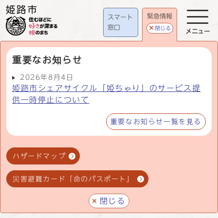
緊急情報
スマート
窓口
閉じる
メニュー
重要なお知らせ
2026年8月4日
姫路市シェアサイクル「姫ちゃり」のサービス提
供一時停止について
重要なお知らせ一覧を見る
ハザードマップ
災害避難カード「命のパスポート」
閉じる