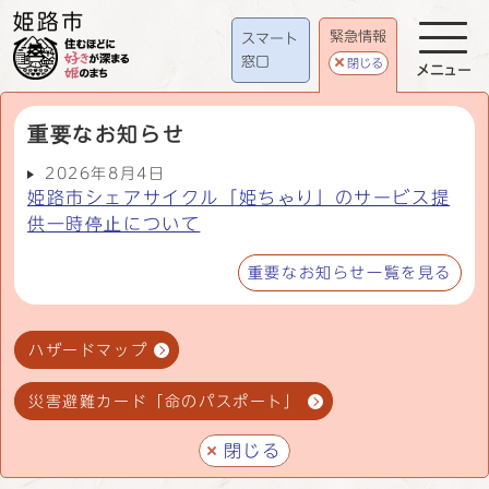
緊急情報
スマート
窓口
閉じる
メニュー
重要なお知らせ
2026年8月4日
姫路市シェアサイクル「姫ちゃり」のサービス提
供一時停止について
重要なお知らせ一覧を見る
ハザードマップ
災害避難カード「命のパスポート」
閉じる