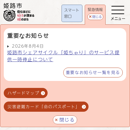
緊急情報
スマート
窓口
閉じる
メニュー
重要なお知らせ
2026年8月4日
姫路市シェアサイクル「姫ちゃり」のサービス提
供一時停止について
重要なお知らせ一覧を見る
ハザードマップ
災害避難カード「命のパスポート」
閉じる