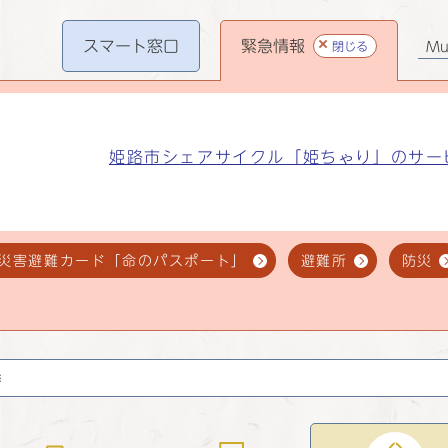
スマート
窓口
緊急情報
閉じる
Mul
姫路市シェアサイクル「姫ちゃり」のサー
災害避難カード「命のパスポート」
避難所
防災