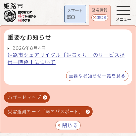
緊急情報
スマート
窓口
閉じる
メニュー
重要なお知らせ
2026年8月4日
姫路市シェアサイクル「姫ちゃり」のサービス提
供一時停止について
重要なお知らせ一覧を見る
ハザードマップ
災害避難カード「命のパスポート」
閉じる