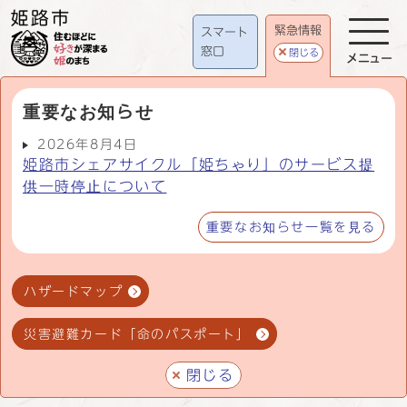
緊急情報
スマート
窓口
閉じる
メニュー
重要なお知らせ
2026年8月4日
姫路市シェアサイクル「姫ちゃり」のサービス提
供一時停止について
重要なお知らせ一覧を見る
ハザードマップ
災害避難カード「命のパスポート」
閉じる