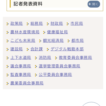
記者発表資料
開く
政策局
総務局
財政局
市民局
農林水産環境局
健康福祉局
こども未来局
観光経済局
都市局
建設局
会計課
デジタル戦略本部
上下水道局
消防局
教育委員会事務局
議会事務局
選挙管理委員会事務局
監査事務局
公平委員会事務局
農業委員会事務局