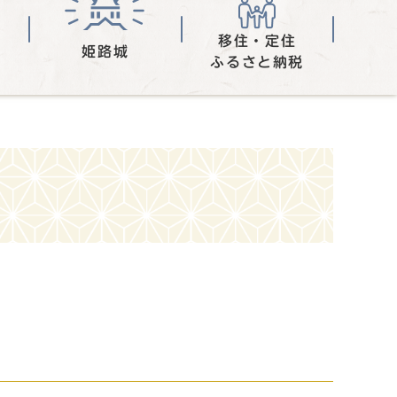
移住・定住
姫路城
ふるさと納税