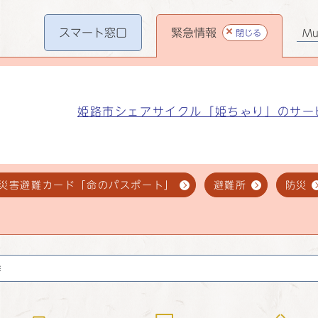
スマート
窓口
緊急情報
閉じる
Mul
姫路市シェアサイクル「姫ちゃり」のサー
災害避難カード「命のパスポート」
避難所
防災