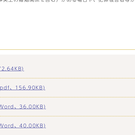
.64KB)
f、156.90KB)
rd、36.00KB)
rd、40.00KB)