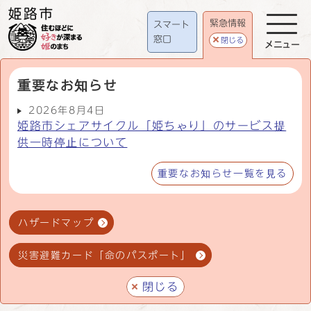
緊急情報
スマート
窓口
閉じる
メニュー
重要なお知らせ
2026年8月4日
姫路市シェアサイクル「姫ちゃり」のサービス提
供一時停止について
重要なお知らせ一覧を見る
ハザードマップ
災害避難カード「命のパスポート」
閉じる